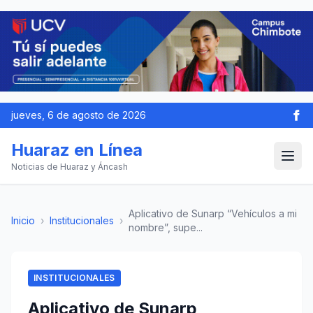
jueves, 6 de agosto de 2026
Huaraz en Línea
Noticias de Huaraz y Áncash
Aplicativo de Sunarp “Vehículos a mi
Inicio
›
Institucionales
›
nombre”, supe...
INSTITUCIONALES
Aplicativo de Sunarp