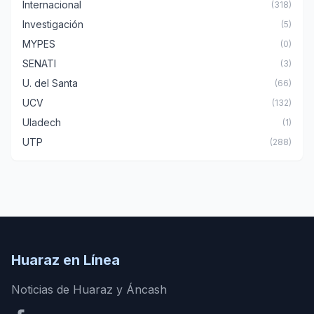
Internacional
(318)
Investigación
(5)
MYPES
(0)
SENATI
(3)
U. del Santa
(66)
UCV
(132)
Uladech
(1)
UTP
(288)
Huaraz en Línea
Noticias de Huaraz y Áncash