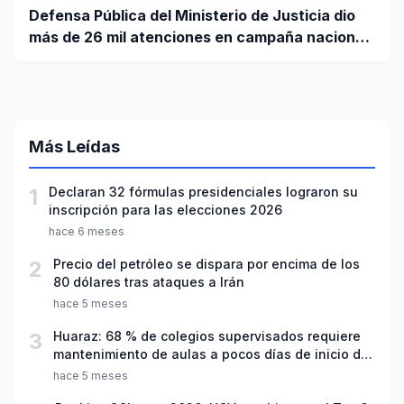
Defensa Pública del Ministerio de Justicia dio
más de 26 mil atenciones en campaña nacional
contra la violencia familiar
Más Leídas
1
Declaran 32 fórmulas presidenciales lograron su
inscripción para las elecciones 2026
hace 6 meses
2
Precio del petróleo se dispara por encima de los
80 dólares tras ataques a Irán
hace 5 meses
3
Huaraz: 68 % de colegios supervisados requiere
mantenimiento de aulas a pocos días de inicio del
año escolar 2026
hace 5 meses