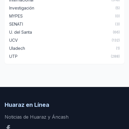
Investigación
(5)
MYPES
(0)
SENATI
(3)
U. del Santa
(66)
UCV
(132)
Uladech
(1)
UTP
(288)
Huaraz en Línea
Noticias de Huaraz y Áncash