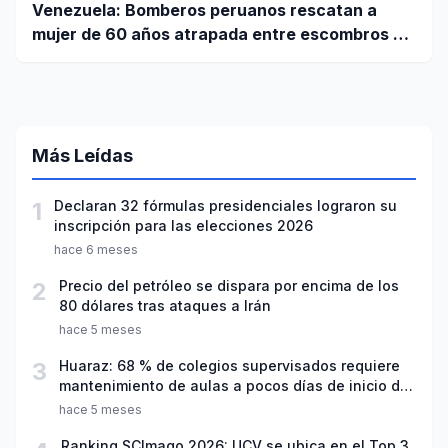
Venezuela: Bomberos peruanos rescatan a
mujer de 60 años atrapada entre escombros de
edificio en La Guaira
Más Leídas
1
Declaran 32 fórmulas presidenciales lograron su
inscripción para las elecciones 2026
hace 6 meses
2
Precio del petróleo se dispara por encima de los
80 dólares tras ataques a Irán
hace 5 meses
3
Huaraz: 68 % de colegios supervisados requiere
mantenimiento de aulas a pocos días de inicio del
año escolar 2026
hace 5 meses
Ranking SCImago 2026: UCV se ubica en el Top 3