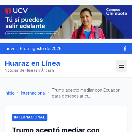
jueves, 6 de agosto de 2026
Huaraz en Línea
Noticias de Huaraz y Áncash
Trump aceptó mediar con Ecuador
Inicio
›
Internacional
›
para desescalar cr...
INTERNACIONAL
Trump aceptó mediar con