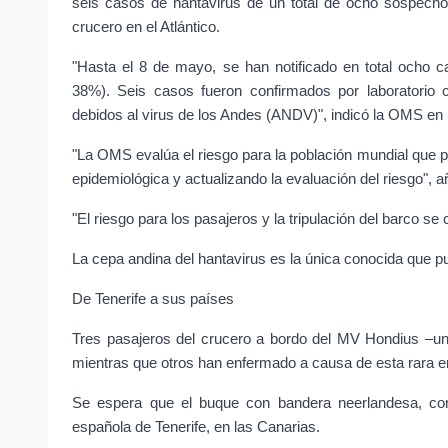
seis casos de hantavirus de un total de ocho sospechos
crucero en el Atlántico.
"Hasta el 8 de mayo, se han notificado en total ocho cas
38%). Seis casos fueron confirmados por laboratorio c
debidos al virus de los Andes (ANDV)", indicó la OMS e
"La OMS evalúa el riesgo para la población mundial que pl
epidemiológica y actualizando la evaluación del riesgo", a
"El riesgo para los pasajeros y la tripulación del barco s
La cepa andina del hantavirus es la única conocida que p
De Tenerife a sus países
Tres pasajeros del crucero a bordo del MV Hondius –u
mientras que otros han enfermado a causa de esta rara 
Se espera que el buque con bandera neerlandesa, con 
española de Tenerife, en las Canarias.