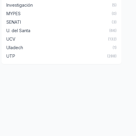
Investigación
(5)
MYPES
(0)
SENATI
(3)
U. del Santa
(66)
UCV
(132)
Uladech
(1)
UTP
(288)