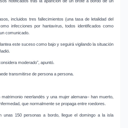
os notificados tras la aparición de un brote a bordo de un 
os, incluidos tres fallecimientos (una tasa de letalidad del 
omo infecciones por hantavirus, todos identificados como 
n un comunicado.
antea este suceso como bajo y seguirá vigilando la situación 
ñadió.
e considera moderado", apuntó.
uede transmitirse de persona a persona.
n matrimonio neerlandés y una mujer alemana– han muerto, 
enfermedad, que normalmente se propaga entre roedores.
unas 150 personas a bordo, llegue el domingo a la isla 