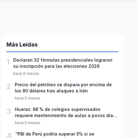
Más Leídas
1
Declaran 32 fórmulas presidenciales lograron
su inscripción para las elecciones 2026
hace 6 meses
2
Precio del petróleo se dispara por encima de
los 80 dólares tras ataques a Irán
hace 5 meses
3
Huaraz: 68 % de colegios supervisados
requiere mantenimiento de aulas a pocos días
de inicio del año escolar 2026
hace 5 meses
4
“PBI de Perú podría superar 5% si se