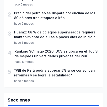
hace 6 meses
2
Precio del petróleo se dispara por encima de los
80 dólares tras ataques a Irán
hace 5 meses
3
Huaraz: 68 % de colegios supervisados requiere
mantenimiento de aulas a pocos días de inicio del
año escolar 2026
hace 5 meses
4
Ranking SCImago 2026: UCV se ubica en el Top 3
de mejores universidades privadas del Perú
hace 5 meses
5
“PBI de Perú podría superar 5% si se consolidan
reformas y se logra la estabilidad”
hace 5 meses
Secciones