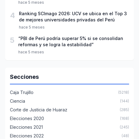
año escolar 2026
hace 5 meses
4
Ranking SCImago 2026: UCV se ubica en el Top 3
de mejores universidades privadas del Perú
hace 5 meses
5
“PBI de Perú podría superar 5% si se consolidan
reformas y se logra la estabilidad”
hace 5 meses
Secciones
Caja Trujillo
(5218)
Ciencia
(144)
Corte de Justicia de Huaraz
(285)
Elecciones 2020
(168)
Elecciones 2021
(245)
Elecciones 2022
(48)