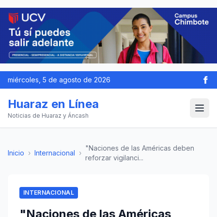
miércoles, 5 de agosto de 2026
Huaraz en Línea
Noticias de Huaraz y Áncash
"Naciones de las Américas deben
Inicio
›
Internacional
›
reforzar vigilanci...
INTERNACIONAL
"Naciones de las Américas