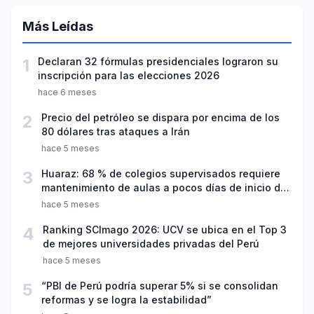
Más Leídas
1
Declaran 32 fórmulas presidenciales lograron su
inscripción para las elecciones 2026
hace 6 meses
2
Precio del petróleo se dispara por encima de los
80 dólares tras ataques a Irán
hace 5 meses
3
Huaraz: 68 % de colegios supervisados requiere
mantenimiento de aulas a pocos días de inicio del
año escolar 2026
hace 5 meses
4
Ranking SCImago 2026: UCV se ubica en el Top 3
de mejores universidades privadas del Perú
hace 5 meses
5
“PBI de Perú podría superar 5% si se consolidan
reformas y se logra la estabilidad”