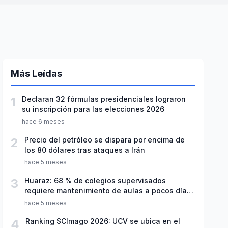
Más Leídas
1
Declaran 32 fórmulas presidenciales lograron
su inscripción para las elecciones 2026
hace 6 meses
2
Precio del petróleo se dispara por encima de
los 80 dólares tras ataques a Irán
hace 5 meses
3
Huaraz: 68 % de colegios supervisados
requiere mantenimiento de aulas a pocos días
de inicio del año escolar 2026
hace 5 meses
4
Ranking SCImago 2026: UCV se ubica en el