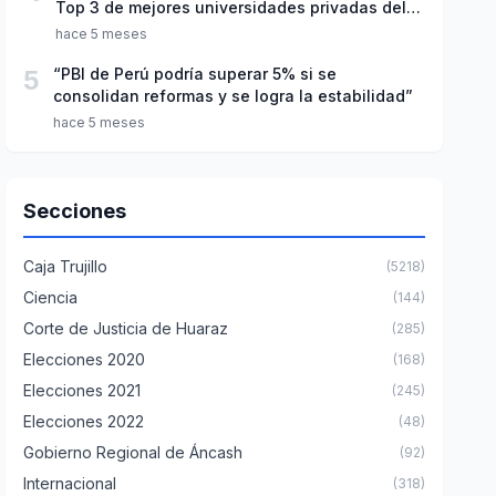
Top 3 de mejores universidades privadas del
Perú
hace 5 meses
5
“PBI de Perú podría superar 5% si se
consolidan reformas y se logra la estabilidad”
hace 5 meses
Secciones
Caja Trujillo
(5218)
Ciencia
(144)
Corte de Justicia de Huaraz
(285)
Elecciones 2020
(168)
Elecciones 2021
(245)
Elecciones 2022
(48)
Gobierno Regional de Áncash
(92)
Internacional
(318)