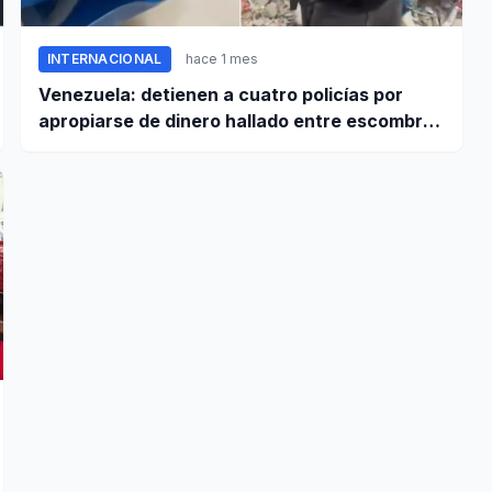
INTERNACIONAL
hace 1 mes
Venezuela: detienen a cuatro policías por
apropiarse de dinero hallado entre escombros
de viviendas colapsadas en La Guaira