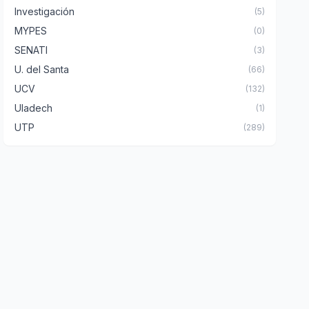
Investigación
(5)
MYPES
(0)
SENATI
(3)
U. del Santa
(66)
UCV
(132)
Uladech
(1)
UTP
(289)