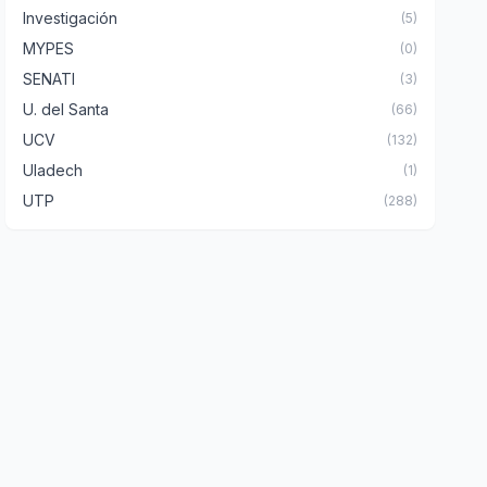
Investigación
(5)
MYPES
(0)
SENATI
(3)
U. del Santa
(66)
UCV
(132)
Uladech
(1)
UTP
(288)