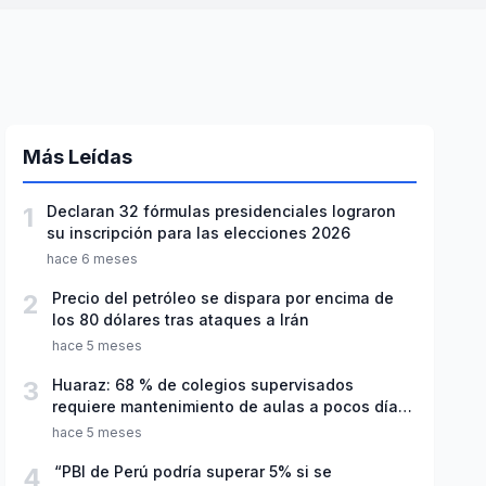
Más Leídas
1
Declaran 32 fórmulas presidenciales lograron
su inscripción para las elecciones 2026
hace 6 meses
2
Precio del petróleo se dispara por encima de
los 80 dólares tras ataques a Irán
hace 5 meses
3
Huaraz: 68 % de colegios supervisados
requiere mantenimiento de aulas a pocos días
de inicio del año escolar 2026
hace 5 meses
4
“PBI de Perú podría superar 5% si se