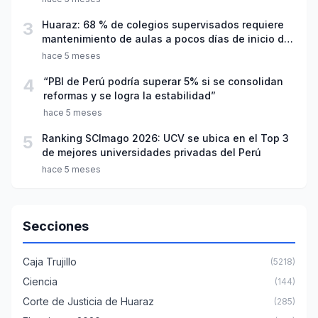
3
Huaraz: 68 % de colegios supervisados requiere
mantenimiento de aulas a pocos días de inicio del
año escolar 2026
hace 5 meses
4
“PBI de Perú podría superar 5% si se consolidan
reformas y se logra la estabilidad”
hace 5 meses
5
Ranking SCImago 2026: UCV se ubica en el Top 3
de mejores universidades privadas del Perú
hace 5 meses
Secciones
Caja Trujillo
(5218)
Ciencia
(144)
Corte de Justicia de Huaraz
(285)