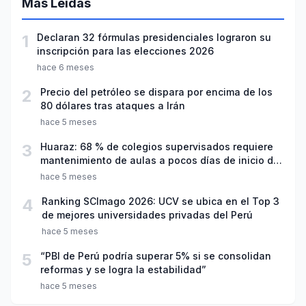
Más Leídas
1
Declaran 32 fórmulas presidenciales lograron su
inscripción para las elecciones 2026
hace 6 meses
2
Precio del petróleo se dispara por encima de los
80 dólares tras ataques a Irán
hace 5 meses
3
Huaraz: 68 % de colegios supervisados requiere
mantenimiento de aulas a pocos días de inicio del
año escolar 2026
hace 5 meses
4
Ranking SCImago 2026: UCV se ubica en el Top 3
de mejores universidades privadas del Perú
hace 5 meses
5
“PBI de Perú podría superar 5% si se consolidan
reformas y se logra la estabilidad”
hace 5 meses