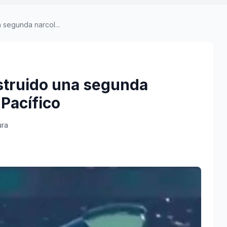
 segunda narcol...
struido una segunda
Pacífico
ura