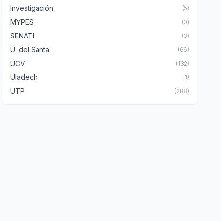
Investigación
(5)
MYPES
(0)
SENATI
(3)
U. del Santa
(66)
UCV
(132)
Uladech
(1)
UTP
(288)