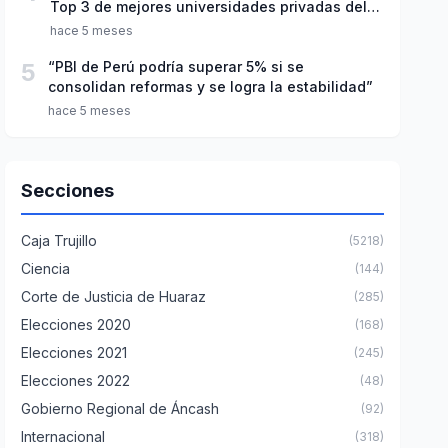
Top 3 de mejores universidades privadas del
Perú
hace 5 meses
5
“PBI de Perú podría superar 5% si se
consolidan reformas y se logra la estabilidad”
hace 5 meses
Secciones
Caja Trujillo
(5218)
Ciencia
(144)
Corte de Justicia de Huaraz
(285)
Elecciones 2020
(168)
Elecciones 2021
(245)
Elecciones 2022
(48)
Gobierno Regional de Áncash
(92)
Internacional
(318)