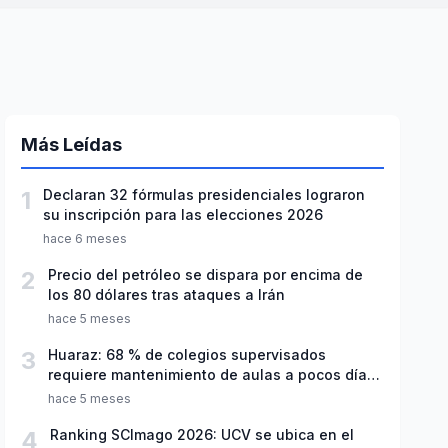
Más Leídas
1
Declaran 32 fórmulas presidenciales lograron
su inscripción para las elecciones 2026
hace 6 meses
2
Precio del petróleo se dispara por encima de
los 80 dólares tras ataques a Irán
hace 5 meses
3
Huaraz: 68 % de colegios supervisados
requiere mantenimiento de aulas a pocos días
de inicio del año escolar 2026
hace 5 meses
4
Ranking SCImago 2026: UCV se ubica en el