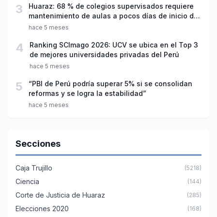
3
Huaraz: 68 % de colegios supervisados requiere
mantenimiento de aulas a pocos días de inicio del
año escolar 2026
hace 5 meses
4
Ranking SCImago 2026: UCV se ubica en el Top 3
de mejores universidades privadas del Perú
hace 5 meses
5
“PBI de Perú podría superar 5% si se consolidan
reformas y se logra la estabilidad”
hace 5 meses
Secciones
Caja Trujillo
(5218)
Ciencia
(144)
Corte de Justicia de Huaraz
(285)
Elecciones 2020
(168)