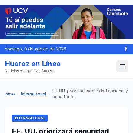
domingo, 9 de agosto de 2026
Huaraz en Línea
Noticias de Huaraz y Áncash
EE. UU. priorizará seguridad nacional y
Inicio
›
Internacional
›
pone foco...
INTERNACIONAL
EE. UU. priorizará seguridad