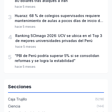
80 dólares tras ataques a Irán
hace 5 meses
3
Huaraz: 68 % de colegios supervisados requiere
mantenimiento de aulas a pocos días de inicio del
año escolar 2026
hace 5 meses
4
Ranking SCImago 2026: UCV se ubica en el Top 3
de mejores universidades privadas del Perú
hace 5 meses
5
“PBI de Perú podría superar 5% si se consolidan
reformas y se logra la estabilidad”
hace 5 meses
Secciones
Caja Trujillo
(5218)
Ciencia
(144)