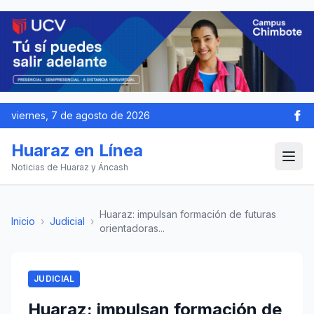
viernes, 7 de agosto de 2026
Huaraz en Línea
Noticias de Huaraz y Áncash
Huaraz: impulsan formación de futuras
Inicio
›
Judicial
›
orientadoras...
JUDICIAL
Huaraz: impulsan formación de