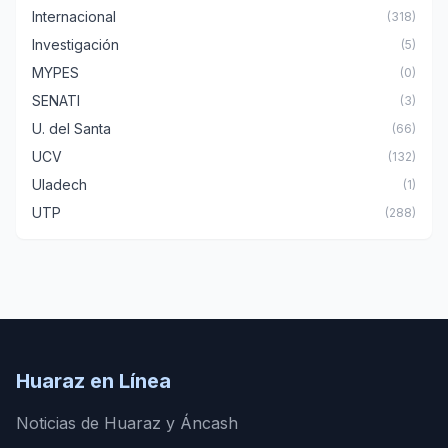
Internacional
(318)
Investigación
(5)
MYPES
(0)
SENATI
(3)
U. del Santa
(66)
UCV
(132)
Uladech
(1)
UTP
(288)
Huaraz en Línea
Noticias de Huaraz y Áncash