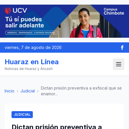
viernes, 7 de agosto de 2026
Huaraz en Línea
Noticias de Huaraz y Áncash
Dictan prisión preventiva a exfiscal que se
Inicio
›
Judicial
›
enamor...
JUDICIAL
Dictan prisión preventiva a