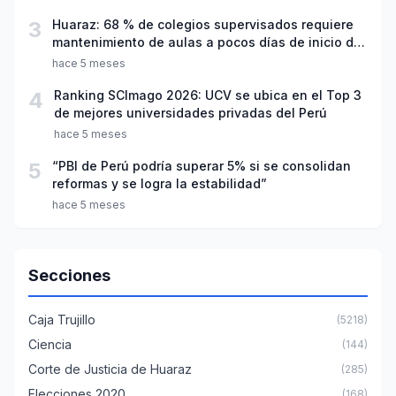
3
Huaraz: 68 % de colegios supervisados requiere
mantenimiento de aulas a pocos días de inicio del
año escolar 2026
hace 5 meses
4
Ranking SCImago 2026: UCV se ubica en el Top 3
de mejores universidades privadas del Perú
hace 5 meses
5
“PBI de Perú podría superar 5% si se consolidan
reformas y se logra la estabilidad”
hace 5 meses
Secciones
Caja Trujillo
(5218)
Ciencia
(144)
Corte de Justicia de Huaraz
(285)
Elecciones 2020
(168)