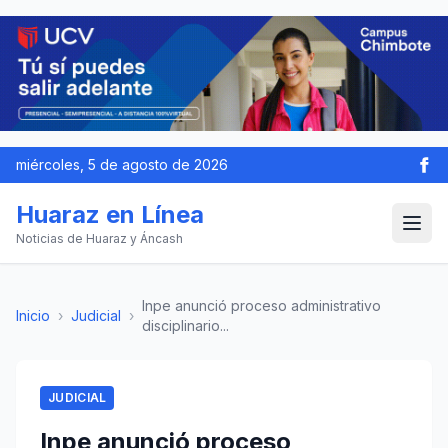
miércoles, 5 de agosto de 2026
Huaraz en Línea
Noticias de Huaraz y Áncash
Inpe anunció proceso administrativo
Inicio
›
Judicial
›
disciplinario...
JUDICIAL
Inpe anunció proceso