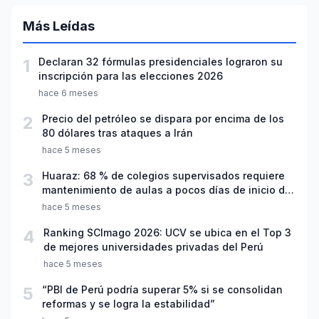
Más Leídas
1
Declaran 32 fórmulas presidenciales lograron su
inscripción para las elecciones 2026
hace 6 meses
2
Precio del petróleo se dispara por encima de los
80 dólares tras ataques a Irán
hace 5 meses
3
Huaraz: 68 % de colegios supervisados requiere
mantenimiento de aulas a pocos días de inicio del
año escolar 2026
hace 5 meses
4
Ranking SCImago 2026: UCV se ubica en el Top 3
de mejores universidades privadas del Perú
hace 5 meses
5
“PBI de Perú podría superar 5% si se consolidan
reformas y se logra la estabilidad”