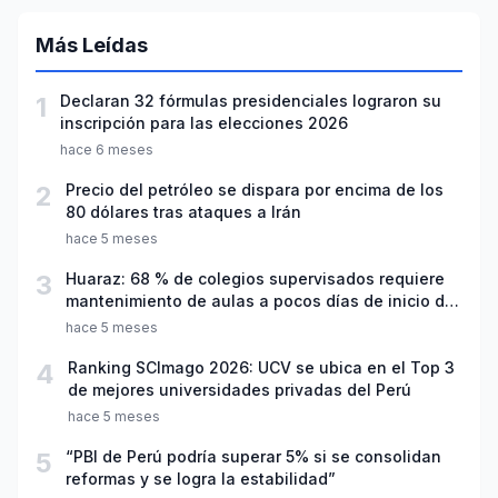
Más Leídas
1
Declaran 32 fórmulas presidenciales lograron su
inscripción para las elecciones 2026
hace 6 meses
2
Precio del petróleo se dispara por encima de los
80 dólares tras ataques a Irán
hace 5 meses
3
Huaraz: 68 % de colegios supervisados requiere
mantenimiento de aulas a pocos días de inicio del
año escolar 2026
hace 5 meses
4
Ranking SCImago 2026: UCV se ubica en el Top 3
de mejores universidades privadas del Perú
hace 5 meses
5
“PBI de Perú podría superar 5% si se consolidan
reformas y se logra la estabilidad”