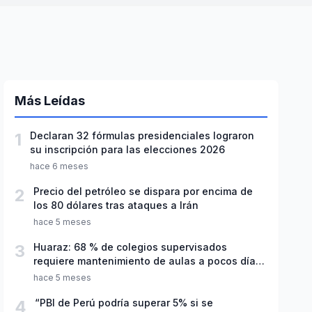
Más Leídas
1
Declaran 32 fórmulas presidenciales lograron
su inscripción para las elecciones 2026
hace 6 meses
2
Precio del petróleo se dispara por encima de
los 80 dólares tras ataques a Irán
hace 5 meses
3
Huaraz: 68 % de colegios supervisados
requiere mantenimiento de aulas a pocos días
de inicio del año escolar 2026
hace 5 meses
4
“PBI de Perú podría superar 5% si se