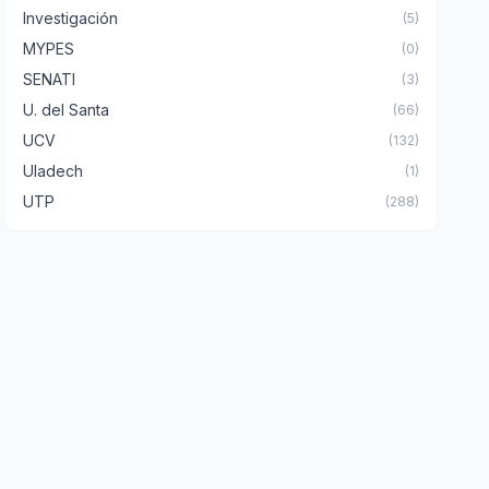
Investigación
(5)
MYPES
(0)
SENATI
(3)
U. del Santa
(66)
UCV
(132)
Uladech
(1)
UTP
(288)