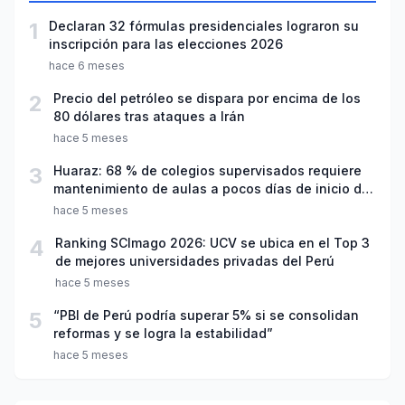
1
Declaran 32 fórmulas presidenciales lograron su
inscripción para las elecciones 2026
hace 6 meses
2
Precio del petróleo se dispara por encima de los
80 dólares tras ataques a Irán
hace 5 meses
3
Huaraz: 68 % de colegios supervisados requiere
mantenimiento de aulas a pocos días de inicio del
año escolar 2026
hace 5 meses
4
Ranking SCImago 2026: UCV se ubica en el Top 3
de mejores universidades privadas del Perú
hace 5 meses
5
“PBI de Perú podría superar 5% si se consolidan
reformas y se logra la estabilidad”
hace 5 meses