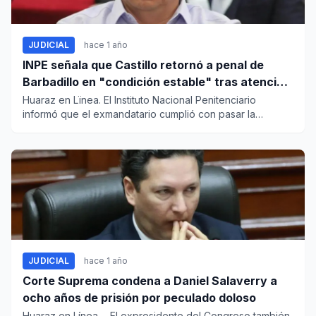
JUDICIAL
hace 1 año
INPE señala que Castillo retornó a penal de
Barbadillo en "condición estable" tras atención
médica
Huaraz en Lïnea. El Instituto Nacional Penitenciario
informó que el exmandatario cumplió con pasar la
evaluación médica...
JUDICIAL
hace 1 año
Corte Suprema condena a Daniel Salaverry a
ocho años de prisión por peculado doloso
Huaraz en Línea. - El expresidente del Congreso también