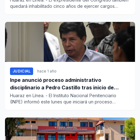
quedará inhabilitado cinco años de ejercer cargos
públicos...
JUDICIAL
hace 1 año
Inpe anunció proceso administrativo
disciplinario a Pedro Castillo tras inicio de
huelga de hambre
Huaraz en Línea. - El Instituto Nacional Penitenciario
(INPE) informó este lunes que iniciará un proceso
administra...