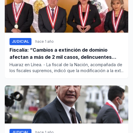
JUDICIAL
hace 1 año
Fiscalía: “Cambios a extinción de dominio
afectan a más de 2 mil casos, delincuentes
seguirán disfrutando sus bienes"
Huaraz en Línea. - La fiscal de la Nación, acompañada de
los fiscales supremos, indicó que la modificación a la ext...
JUDICIAL
hace 1 año