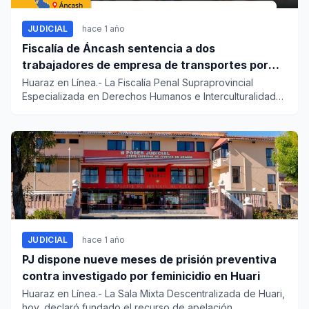
JUDICIAL
hace 1 año
Fiscalía de Áncash sentencia a dos
trabajadores de empresa de transportes por
discriminación a una persona con autismo
Huaraz en Línea.- La Fiscalía Penal Supraprovincial
Especializada en Derechos Humanos e Interculturalidad
del distrito f...
JUDICIAL
hace 1 año
PJ dispone nueve meses de prisión preventiva
contra investigado por feminicidio en Huari
Huaraz en Línea.- La Sala Mixta Descentralizada de Huari,
hoy, declaró fundado el recurso de apelación