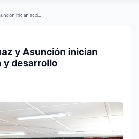
nción inician acci...
az y Asunción inician
 y desarrollo