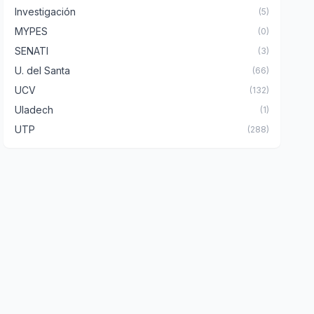
Investigación
(5)
MYPES
(0)
SENATI
(3)
U. del Santa
(66)
UCV
(132)
Uladech
(1)
UTP
(288)