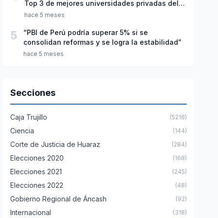
Top 3 de mejores universidades privadas del
Perú
hace 5 meses
5
“PBI de Perú podría superar 5% si se
consolidan reformas y se logra la estabilidad”
hace 5 meses
Secciones
Caja Trujillo
(5218)
Ciencia
(144)
Corte de Justicia de Huaraz
(284)
Elecciones 2020
(168)
Elecciones 2021
(245)
Elecciones 2022
(48)
Gobierno Regional de Áncash
(92)
Internacional
(318)