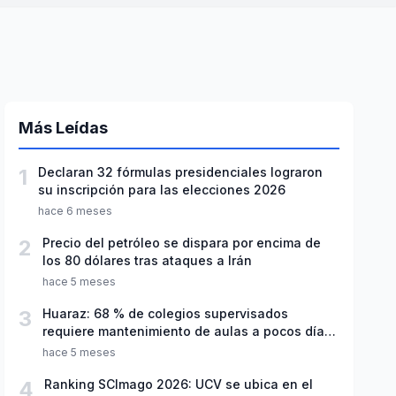
Más Leídas
1
Declaran 32 fórmulas presidenciales lograron
su inscripción para las elecciones 2026
hace 6 meses
2
Precio del petróleo se dispara por encima de
los 80 dólares tras ataques a Irán
hace 5 meses
3
Huaraz: 68 % de colegios supervisados
requiere mantenimiento de aulas a pocos días
de inicio del año escolar 2026
hace 5 meses
4
Ranking SCImago 2026: UCV se ubica en el