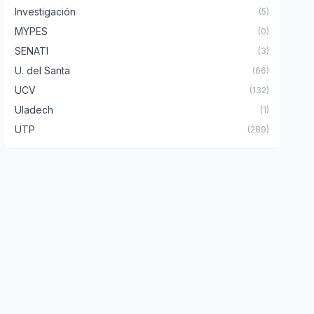
Investigación
(5)
MYPES
(0)
SENATI
(3)
U. del Santa
(66)
UCV
(132)
Uladech
(1)
UTP
(289)