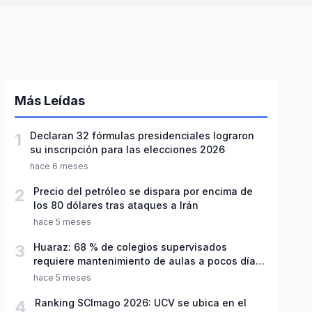
Más Leídas
1
Declaran 32 fórmulas presidenciales lograron
su inscripción para las elecciones 2026
hace 6 meses
2
Precio del petróleo se dispara por encima de
los 80 dólares tras ataques a Irán
hace 5 meses
3
Huaraz: 68 % de colegios supervisados
requiere mantenimiento de aulas a pocos días
de inicio del año escolar 2026
hace 5 meses
4
Ranking SCImago 2026: UCV se ubica en el