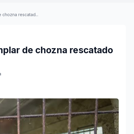
e chozna rescatad...
emplar de chozna rescatado
a