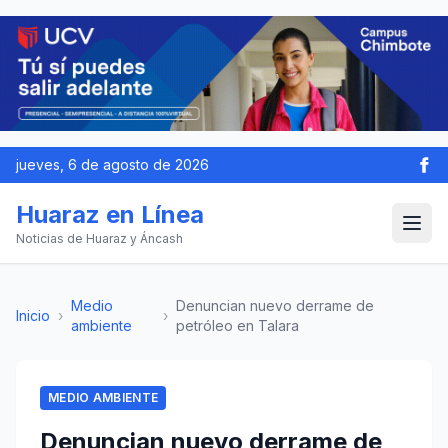
jueves, 6 de agosto de 2026
Huaraz en Línea
Noticias de Huaraz y Áncash
Medio
Denuncian nuevo derrame de
Inicio
›
›
ambiente
petróleo en Talara
MEDIO AMBIENTE
Denuncian nuevo derrame de