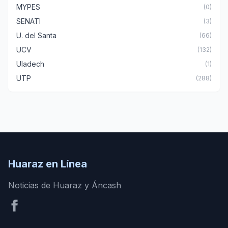
MYPES
(0)
SENATI
(3)
U. del Santa
(66)
UCV
(132)
Uladech
(1)
UTP
(288)
Huaraz en Línea
Noticias de Huaraz y Áncash