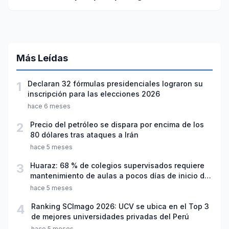
agua
Más Leídas
1
Declaran 32 fórmulas presidenciales lograron su
inscripción para las elecciones 2026
hace 6 meses
2
Precio del petróleo se dispara por encima de los
80 dólares tras ataques a Irán
hace 5 meses
3
Huaraz: 68 % de colegios supervisados requiere
mantenimiento de aulas a pocos días de inicio del
año escolar 2026
hace 5 meses
4
Ranking SCImago 2026: UCV se ubica en el Top 3
de mejores universidades privadas del Perú
hace 5 meses