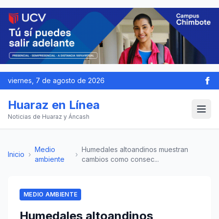
viernes, 7 de agosto de 2026
Huaraz en Línea
Noticias de Huaraz y Áncash
Medio
Humedales altoandinos muestran
Inicio
›
›
ambiente
cambios como consec...
MEDIO AMBIENTE
Humedales altoandinos