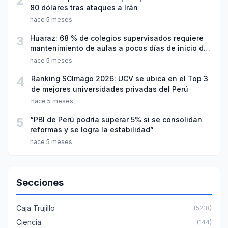
2
80 dólares tras ataques a Irán
hace 5 meses
3
Huaraz: 68 % de colegios supervisados requiere
mantenimiento de aulas a pocos días de inicio del
año escolar 2026
hace 5 meses
4
Ranking SCImago 2026: UCV se ubica en el Top 3
de mejores universidades privadas del Perú
hace 5 meses
5
“PBI de Perú podría superar 5% si se consolidan
reformas y se logra la estabilidad”
hace 5 meses
Secciones
Caja Trujillo
(5218)
Ciencia
(144)