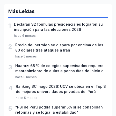
Más Leídas
1
Declaran 32 fórmulas presidenciales lograron su
inscripción para las elecciones 2026
hace 6 meses
2
Precio del petróleo se dispara por encima de los
80 dólares tras ataques a Irán
hace 5 meses
3
Huaraz: 68 % de colegios supervisados requiere
mantenimiento de aulas a pocos días de inicio del
año escolar 2026
hace 5 meses
4
Ranking SCImago 2026: UCV se ubica en el Top 3
de mejores universidades privadas del Perú
hace 5 meses
5
“PBI de Perú podría superar 5% si se consolidan
reformas y se logra la estabilidad”