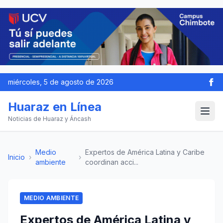
miércoles, 5 de agosto de 2026
Huaraz en Línea
Noticias de Huaraz y Áncash
Medio
Expertos de América Latina y Caribe
Inicio
›
›
ambiente
coordinan acci...
MEDIO AMBIENTE
Expertos de América Latina y