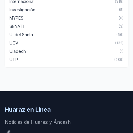
Internacional
(318)
Investigación
(5)
MYPES
(0)
SENATI
(3)
U. del Santa
(66)
UCV
(132)
Uladech
(1)
UTP
(289)
Huaraz en Línea
Noticias de Huaraz y Áncash