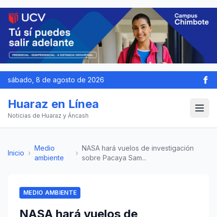
sábado, 8 de agosto de 2026
Huaraz en Línea
Noticias de Huaraz y Áncash
Medio
NASA hará vuelos de investigación
Inicio
›
›
ambiente
sobre Pacaya Sam...
MEDIO AMBIENTE
NASA hará vuelos de