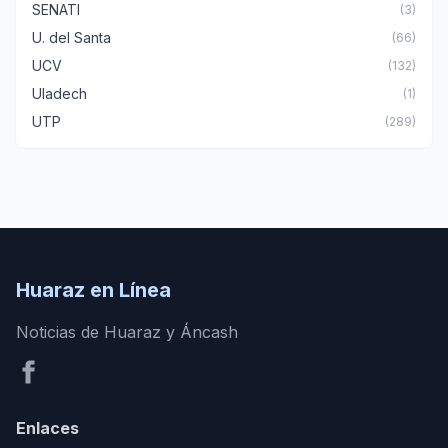
SENATI
(3)
U. del Santa
(66)
UCV
(132)
Uladech
(1)
UTP
(289)
Huaraz en Línea
Noticias de Huaraz y Áncash
Enlaces