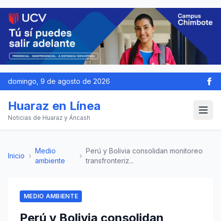
domingo, 9 de agosto de 2026
Huaraz en Línea
Noticias de Huaraz y Áncash
Medio
Perú y Bolivia consolidan monitoreo
Inicio
›
›
ambiente
transfronteriz...
MEDIO AMBIENTE
Perú y Bolivia consolidan