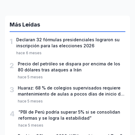
Más Leídas
1
Declaran 32 fórmulas presidenciales lograron su
inscripción para las elecciones 2026
hace 6 meses
2
Precio del petróleo se dispara por encima de los
80 dólares tras ataques a Irán
hace 5 meses
3
Huaraz: 68 % de colegios supervisados requiere
mantenimiento de aulas a pocos días de inicio del
año escolar 2026
hace 5 meses
4
“PBI de Perú podría superar 5% si se consolidan
reformas y se logra la estabilidad”
hace 5 meses