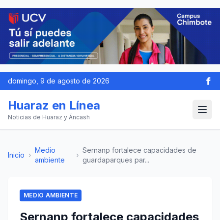
domingo, 9 de agosto de 2026
Huaraz en Línea
Noticias de Huaraz y Áncash
Medio
Sernanp fortalece capacidades de
Inicio
›
›
ambiente
guardaparques par...
MEDIO AMBIENTE
Sernanp fortalece capacidades