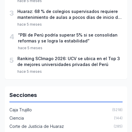
hace 5 meses
3
Huaraz: 68 % de colegios supervisados requiere
mantenimiento de aulas a pocos días de inicio del
año escolar 2026
hace 5 meses
4
“PBI de Perú podría superar 5% si se consolidan
reformas y se logra la estabilidad”
hace 5 meses
5
Ranking SCImago 2026: UCV se ubica en el Top 3
de mejores universidades privadas del Perú
hace 5 meses
Secciones
Caja Trujillo
(5218)
Ciencia
(144)
Corte de Justicia de Huaraz
(285)