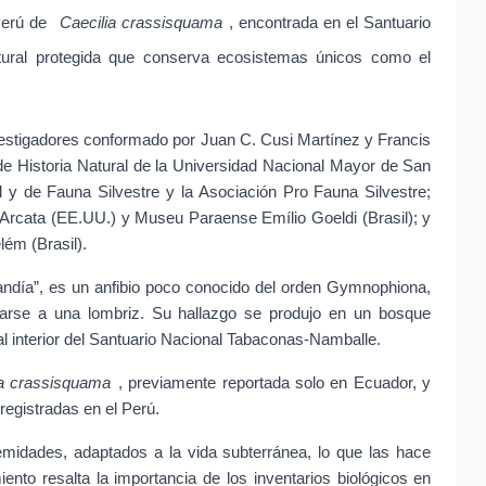
Perú de 
Caecilia crassisquama
, encontrada en el Santuario 
ural protegida que conserva ecosistemas únicos como el 
nvestigadores conformado por Juan C. Cusi Martínez y Francis 
e Historia Natural de la Universidad Nacional Mayor de San 
l y de Fauna Silvestre y la Asociación Pro Fauna Silvestre; 
, Arcata (EE.UU.) y Museu Paraense Emílio Goeldi (Brasil); y 
ém (Brasil).
ndía”, es un anfibio poco conocido del orden Gymnophiona, 
arse a una lombriz. Su hallazgo se produjo en un bosque 
al interior del Santuario Nacional Tabaconas-Namballe.
ia crassisquama
, previamente reportada solo en Ecuador, y 
 registradas en el Perú.
emidades, adaptados a la vida subterránea, lo que las hace 
iento resalta la importancia de los inventarios biológicos en 