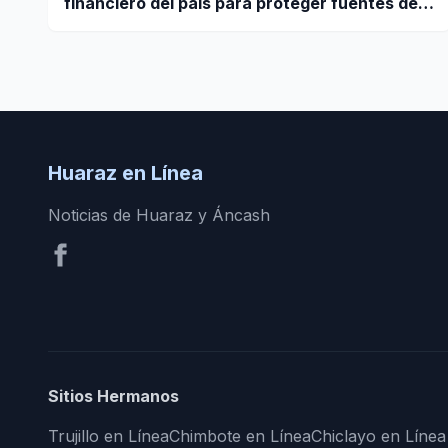
financiero del país para proteger fuentes de
agua
Huaraz en Línea
Noticias de Huaraz y Áncash
Sitios Hermanos
Trujillo en Línea
Chimbote en Línea
Chiclayo en Línea