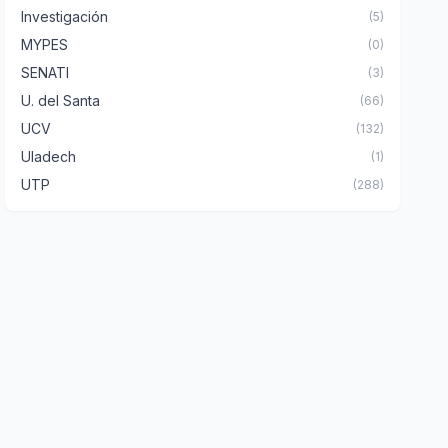
Investigación
(5)
MYPES
(0)
SENATI
(3)
U. del Santa
(66)
UCV
(132)
Uladech
(1)
UTP
(288)