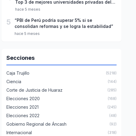
Top 3 de mejores universidades privadas del
Perú
hace 5 meses
5
“PBI de Perú podría superar 5% si se
consolidan reformas y se logra la estabilidad”
hace 5 meses
Secciones
Caja Trujillo
(5218)
Ciencia
(144)
Corte de Justicia de Huaraz
(285)
Elecciones 2020
(168)
Elecciones 2021
(245)
Elecciones 2022
(48)
Gobierno Regional de Áncash
(92)
Internacional
(318)