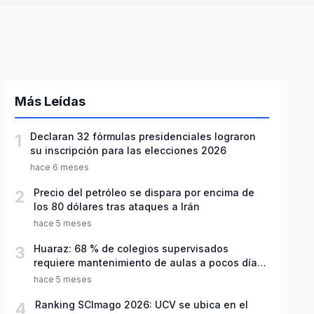
Más Leídas
1
Declaran 32 fórmulas presidenciales lograron
su inscripción para las elecciones 2026
hace 6 meses
2
Precio del petróleo se dispara por encima de
los 80 dólares tras ataques a Irán
hace 5 meses
3
Huaraz: 68 % de colegios supervisados
requiere mantenimiento de aulas a pocos días
de inicio del año escolar 2026
hace 5 meses
4
Ranking SCImago 2026: UCV se ubica en el