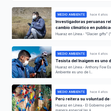
MEDIO AMBIENTE
hace 4 años
Investigadoras peruanas rel
cambio climático en publicac
Huaraz en Línea.- “Glacier gifts” (
MEDIO AMBIENTE
hace 4 años
Tesista del Inaigem es uno 
Huaraz en Línea.- Anthony Fow Este
Ambiente es uno de l...
MEDIO AMBIENTE
hace 4 años
Perú reitera su voluntad de
Huaraz en Línea.- El Gobierno per
manera especial las á...