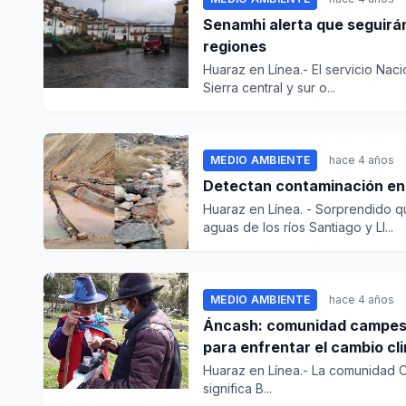
Senamhi alerta que seguirán
regiones
Huaraz en Línea.- El servicio Nac
Sierra central y sur o...
MEDIO AMBIENTE
hace 4 años
Detectan contaminación en 
Huaraz en Línea. - Sorprendido q
aguas de los ríos Santiago y Ll...
MEDIO AMBIENTE
hace 4 años
Áncash: comunidad campesin
para enfrentar el cambio cl
Huaraz en Línea.- La comunidad Cor
significa B...