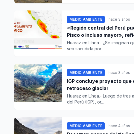
MEDIO AMBIENTE
hace 3 años
«Región central del Perú pu
Pisco o incluso mayor», refi
Huaraz en Línea.- ¿Se imaginan qu
sea sacudida por...
MEDIO AMBIENTE
hace 3 años
IGP concluye proyecto que es
retroceso glaciar
Huaraz en Línea.- Luego de tres añ
del Perú (IGP), or...
MEDIO AMBIENTE
hace 4 años