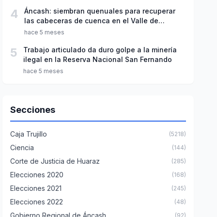
4
Áncash: siembran quenuales para recuperar
las cabeceras de cuenca en el Valle de
Fortaleza
hace 5 meses
5
Trabajo articulado da duro golpe a la minería
ilegal en la Reserva Nacional San Fernando
hace 5 meses
Secciones
Caja Trujillo
(5218)
Ciencia
(144)
Corte de Justicia de Huaraz
(285)
Elecciones 2020
(168)
Elecciones 2021
(245)
Elecciones 2022
(48)
Gobierno Regional de Áncash
(92)