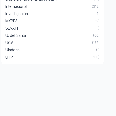
Internacional
(318)
Investigación
(5)
MYPES
(0)
SENATI
(3)
U. del Santa
(66)
UCV
(132)
Uladech
(1)
UTP
(288)