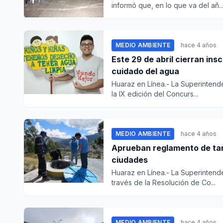
informó que, en lo que va del añ..
MEDIO AMBIENTE
hace 4 años
Este 29 de abril cierran ins
cuidado del agua
Huaraz en Línea.- La Superintend
la IX edición del Concurs...
MEDIO AMBIENTE
hace 4 años
Aprueban reglamento de tar
ciudades
Huaraz en Línea.- La Superintend
través de la Resolución de Co...
MEDIO AMBIENTE
hace 4 años