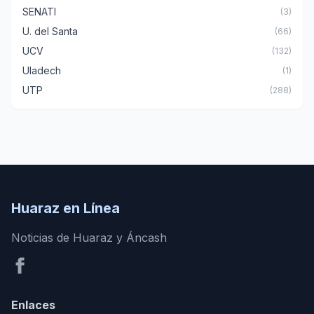
SENATI
(3)
U. del Santa
(66)
UCV
(132)
Uladech
(1)
UTP
(288)
Huaraz en Línea
Noticias de Huaraz y Áncash
Enlaces