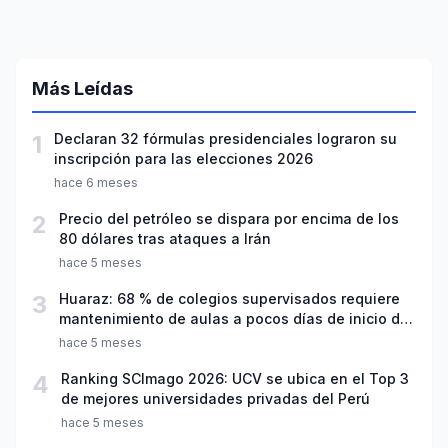
Más Leídas
1
Declaran 32 fórmulas presidenciales lograron su
inscripción para las elecciones 2026
hace 6 meses
2
Precio del petróleo se dispara por encima de los
80 dólares tras ataques a Irán
hace 5 meses
3
Huaraz: 68 % de colegios supervisados requiere
mantenimiento de aulas a pocos días de inicio del
año escolar 2026
hace 5 meses
4
Ranking SCImago 2026: UCV se ubica en el Top 3
de mejores universidades privadas del Perú
hace 5 meses