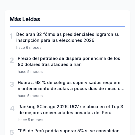
Más Leídas
1
Declaran 32 fórmulas presidenciales lograron su
inscripción para las elecciones 2026
hace 6 meses
2
Precio del petróleo se dispara por encima de los
80 dólares tras ataques a Irán
hace 5 meses
3
Huaraz: 68 % de colegios supervisados requiere
mantenimiento de aulas a pocos días de inicio del
año escolar 2026
hace 5 meses
4
Ranking SCImago 2026: UCV se ubica en el Top 3
de mejores universidades privadas del Perú
hace 5 meses
5
“PBI de Perú podría superar 5% si se consolidan