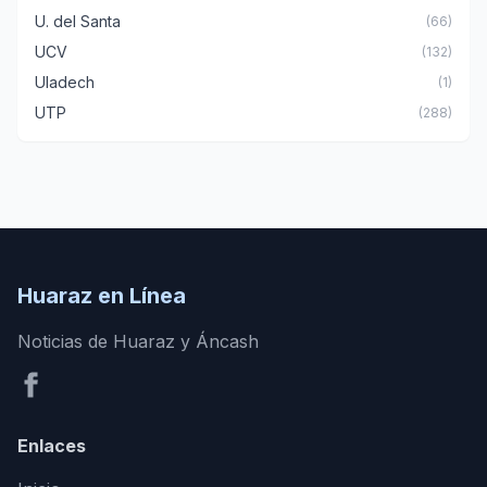
U. del Santa
(66)
UCV
(132)
Uladech
(1)
UTP
(288)
Huaraz en Línea
Noticias de Huaraz y Áncash
Enlaces