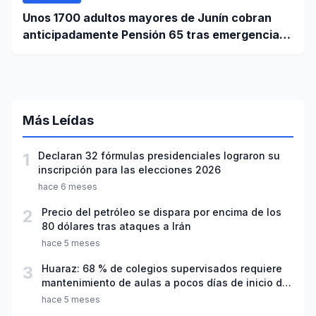
Unos 1700 adultos mayores de Junín cobran
anticipadamente Pensión 65 tras emergencia
por sismo
Más Leídas
1
Declaran 32 fórmulas presidenciales lograron su
inscripción para las elecciones 2026
hace 6 meses
2
Precio del petróleo se dispara por encima de los
80 dólares tras ataques a Irán
hace 5 meses
3
Huaraz: 68 % de colegios supervisados requiere
mantenimiento de aulas a pocos días de inicio del
año escolar 2026
hace 5 meses