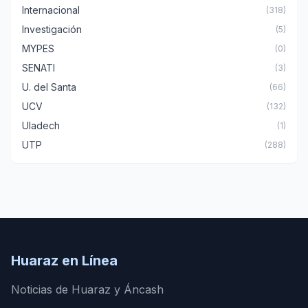
Internacional
(318)
Investigación
(5)
MYPES
(0)
SENATI
(3)
U. del Santa
(66)
UCV
(132)
Uladech
(1)
UTP
(288)
Huaraz en Línea
Noticias de Huaraz y Áncash