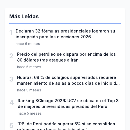
Más Leídas
1
Declaran 32 fórmulas presidenciales lograron su
inscripción para las elecciones 2026
hace 6 meses
2
Precio del petróleo se dispara por encima de los
80 dólares tras ataques a Irán
hace 5 meses
3
Huaraz: 68 % de colegios supervisados requiere
mantenimiento de aulas a pocos días de inicio del
año escolar 2026
hace 5 meses
4
Ranking SCImago 2026: UCV se ubica en el Top 3
de mejores universidades privadas del Perú
hace 5 meses
5
“PBI de Perú podría superar 5% si se consolidan
reformas y se logra la estabilidad”