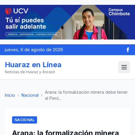
jueves, 6 de agosto de 2026
Huaraz en Línea
Noticias de Huaraz y Áncash
Arana: la formalización minera debe tener
Inicio
›
Nacional
›
al Perú...
NACIONAL
Arana: la formalización minera