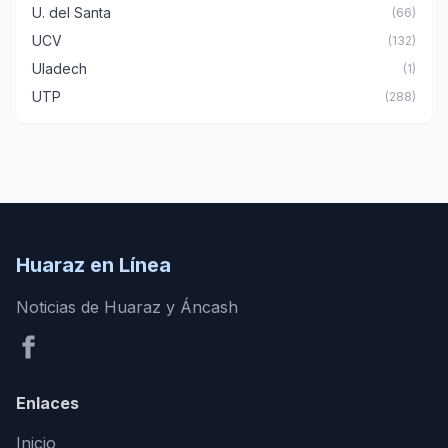
U. del Santa
(66)
UCV
(132)
Uladech
(1)
UTP
(288)
Huaraz en Línea
Noticias de Huaraz y Áncash
Enlaces
Inicio