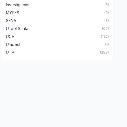
Investigación
(5)
MYPES
(0)
SENATI
(3)
U. del Santa
(66)
UCV
(132)
Uladech
(1)
UTP
(288)