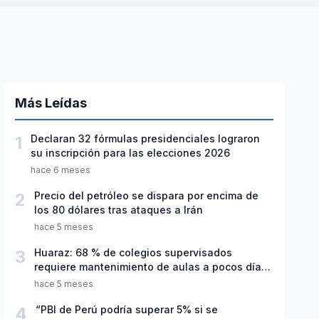
Más Leídas
1
Declaran 32 fórmulas presidenciales lograron
su inscripción para las elecciones 2026
hace 6 meses
2
Precio del petróleo se dispara por encima de
los 80 dólares tras ataques a Irán
hace 5 meses
3
Huaraz: 68 % de colegios supervisados
requiere mantenimiento de aulas a pocos días
de inicio del año escolar 2026
hace 5 meses
4
“PBI de Perú podría superar 5% si se