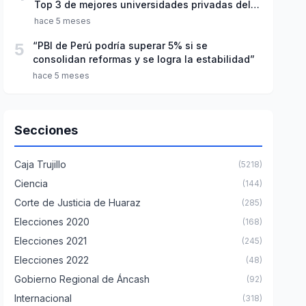
Top 3 de mejores universidades privadas del
Perú
hace 5 meses
5
“PBI de Perú podría superar 5% si se
consolidan reformas y se logra la estabilidad”
hace 5 meses
Secciones
Caja Trujillo
(5218)
Ciencia
(144)
Corte de Justicia de Huaraz
(285)
Elecciones 2020
(168)
Elecciones 2021
(245)
Elecciones 2022
(48)
Gobierno Regional de Áncash
(92)
Internacional
(318)