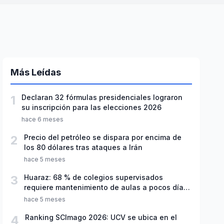
Más Leídas
1
Declaran 32 fórmulas presidenciales lograron
su inscripción para las elecciones 2026
hace 6 meses
2
Precio del petróleo se dispara por encima de
los 80 dólares tras ataques a Irán
hace 5 meses
3
Huaraz: 68 % de colegios supervisados
requiere mantenimiento de aulas a pocos días
de inicio del año escolar 2026
hace 5 meses
4
Ranking SCImago 2026: UCV se ubica en el