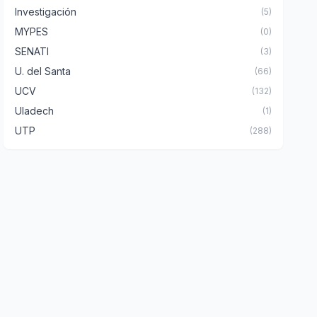
Investigación
(5)
MYPES
(0)
SENATI
(3)
U. del Santa
(66)
UCV
(132)
Uladech
(1)
UTP
(288)