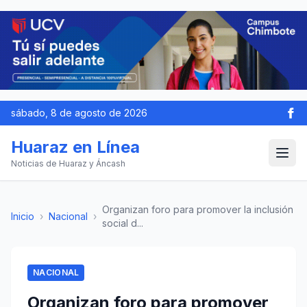
sábado, 8 de agosto de 2026
Huaraz en Línea
Noticias de Huaraz y Áncash
Organizan foro para promover la inclusión
Inicio
›
Nacional
›
social d...
NACIONAL
Organizan foro para promover