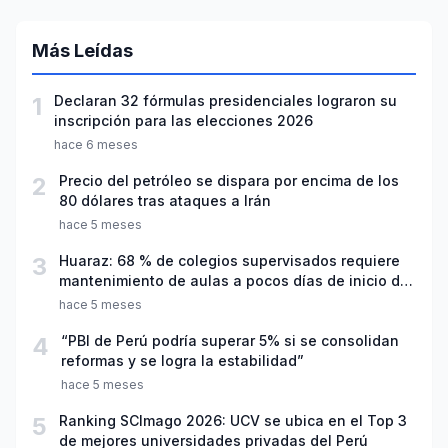
Más Leídas
1
Declaran 32 fórmulas presidenciales lograron su
inscripción para las elecciones 2026
hace 6 meses
2
Precio del petróleo se dispara por encima de los
80 dólares tras ataques a Irán
hace 5 meses
3
Huaraz: 68 % de colegios supervisados requiere
mantenimiento de aulas a pocos días de inicio del
año escolar 2026
hace 5 meses
4
“PBI de Perú podría superar 5% si se consolidan
reformas y se logra la estabilidad”
hace 5 meses
5
Ranking SCImago 2026: UCV se ubica en el Top 3
de mejores universidades privadas del Perú