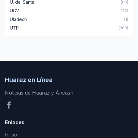
U. del Santa
(66)
UCV
(132)
Uladech
(1)
UTP
(289)
Huaraz en Línea
Noticias de Huaraz y Áncash
Enlaces
Inicio