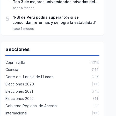
Top 3 de mejores universidades privadas del
Perú
hace 5 meses
5
“PBI de Perú podría superar 5% si se
consolidan reformas y se logra la estabilidad”
hace 5 meses
Secciones
Caja Trujillo
(5218)
Ciencia
(144)
Corte de Justicia de Huaraz
(285)
Elecciones 2020
(168)
Elecciones 2021
(245)
Elecciones 2022
(48)
Gobierno Regional de Áncash
(92)
Internacional
(318)