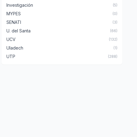
Investigación
(5)
MYPES
(0)
SENATI
(3)
U. del Santa
(66)
UCV
(132)
Uladech
(1)
UTP
(288)