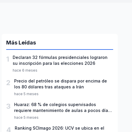
Más Leídas
1
Declaran 32 fórmulas presidenciales lograron
su inscripción para las elecciones 2026
hace 6 meses
2
Precio del petróleo se dispara por encima de
los 80 dólares tras ataques a Irán
hace 5 meses
3
Huaraz: 68 % de colegios supervisados
requiere mantenimiento de aulas a pocos días
de inicio del año escolar 2026
hace 5 meses
4
Ranking SCImago 2026: UCV se ubica en el