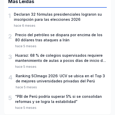
Más Leídas
1
Declaran 32 fórmulas presidenciales lograron su
inscripción para las elecciones 2026
hace 6 meses
2
Precio del petróleo se dispara por encima de los
80 dólares tras ataques a Irán
hace 5 meses
3
Huaraz: 68 % de colegios supervisados requiere
mantenimiento de aulas a pocos días de inicio del
año escolar 2026
hace 5 meses
4
Ranking SCImago 2026: UCV se ubica en el Top 3
de mejores universidades privadas del Perú
hace 5 meses
5
“PBI de Perú podría superar 5% si se consolidan
reformas y se logra la estabilidad”
hace 5 meses