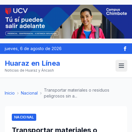
jueves, 6 de agosto de 2026
Huaraz en Línea
Noticias de Huaraz y Áncash
Transportar materiales o residuos
Inicio
›
Nacional
›
peligrosos sin a...
NACIONAL
Transportar materiales o