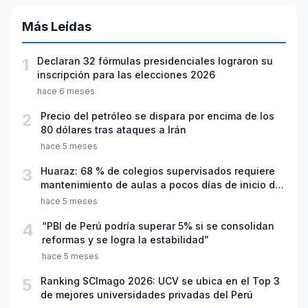
Más Leídas
1
Declaran 32 fórmulas presidenciales lograron su
inscripción para las elecciones 2026
hace 6 meses
2
Precio del petróleo se dispara por encima de los
80 dólares tras ataques a Irán
hace 5 meses
3
Huaraz: 68 % de colegios supervisados requiere
mantenimiento de aulas a pocos días de inicio del
año escolar 2026
hace 5 meses
4
“PBI de Perú podría superar 5% si se consolidan
reformas y se logra la estabilidad”
hace 5 meses
5
Ranking SCImago 2026: UCV se ubica en el Top 3
de mejores universidades privadas del Perú