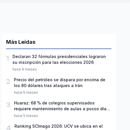
Más Leídas
1
Declaran 32 fórmulas presidenciales lograron
su inscripción para las elecciones 2026
hace 6 meses
2
Precio del petróleo se dispara por encima de
los 80 dólares tras ataques a Irán
hace 5 meses
3
Huaraz: 68 % de colegios supervisados
requiere mantenimiento de aulas a pocos días
de inicio del año escolar 2026
hace 5 meses
4
Ranking SCImago 2026: UCV se ubica en el