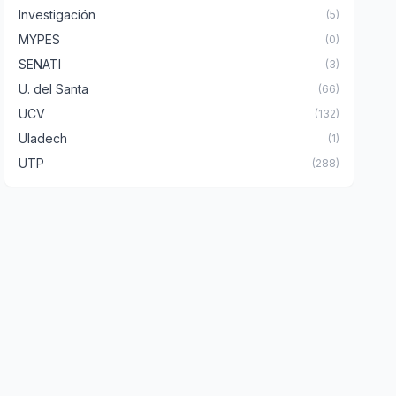
Investigación
(5)
MYPES
(0)
SENATI
(3)
U. del Santa
(66)
UCV
(132)
Uladech
(1)
UTP
(288)