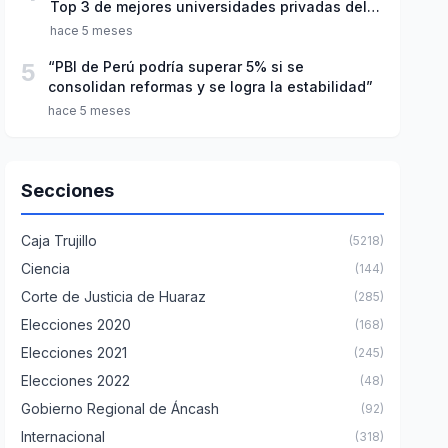
Top 3 de mejores universidades privadas del
Perú
hace 5 meses
5
“PBI de Perú podría superar 5% si se
consolidan reformas y se logra la estabilidad”
hace 5 meses
Secciones
Caja Trujillo
(5218)
Ciencia
(144)
Corte de Justicia de Huaraz
(285)
Elecciones 2020
(168)
Elecciones 2021
(245)
Elecciones 2022
(48)
Gobierno Regional de Áncash
(92)
Internacional
(318)