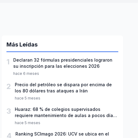
Más Leídas
1
Declaran 32 fórmulas presidenciales lograron
su inscripción para las elecciones 2026
hace 6 meses
2
Precio del petróleo se dispara por encima de
los 80 dólares tras ataques a Irán
hace 5 meses
3
Huaraz: 68 % de colegios supervisados
requiere mantenimiento de aulas a pocos días
de inicio del año escolar 2026
hace 5 meses
4
Ranking SCImago 2026: UCV se ubica en el