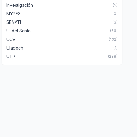
Investigación
(5)
MYPES
(0)
SENATI
(3)
U. del Santa
(66)
UCV
(132)
Uladech
(1)
UTP
(288)