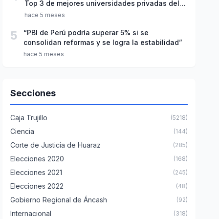
Top 3 de mejores universidades privadas del
Perú
hace 5 meses
5
“PBI de Perú podría superar 5% si se
consolidan reformas y se logra la estabilidad”
hace 5 meses
Secciones
Caja Trujillo
(5218)
Ciencia
(144)
Corte de Justicia de Huaraz
(285)
Elecciones 2020
(168)
Elecciones 2021
(245)
Elecciones 2022
(48)
Gobierno Regional de Áncash
(92)
Internacional
(318)