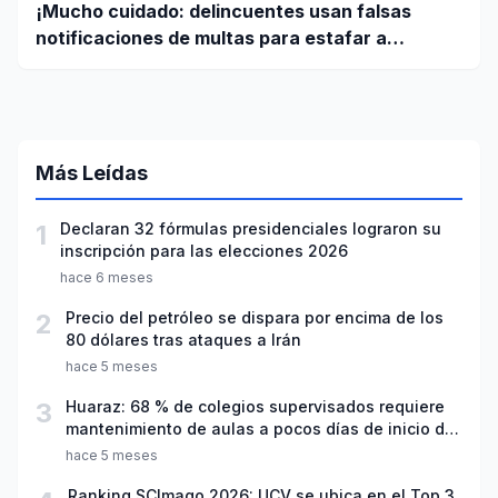
¡Mucho cuidado: delincuentes usan falsas
notificaciones de multas para estafar a
conductores!
Más Leídas
1
Declaran 32 fórmulas presidenciales lograron su
inscripción para las elecciones 2026
hace 6 meses
2
Precio del petróleo se dispara por encima de los
80 dólares tras ataques a Irán
hace 5 meses
3
Huaraz: 68 % de colegios supervisados requiere
mantenimiento de aulas a pocos días de inicio del
año escolar 2026
hace 5 meses
Ranking SCImago 2026: UCV se ubica en el Top 3