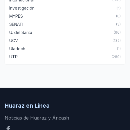
Investigación
(5)
MYPES
(0)
SENATI
(3)
U. del Santa
(66)
UCV
(132)
Uladech
(1)
UTP
(289)
Huaraz en Línea
Noticias de Huaraz y Áncash