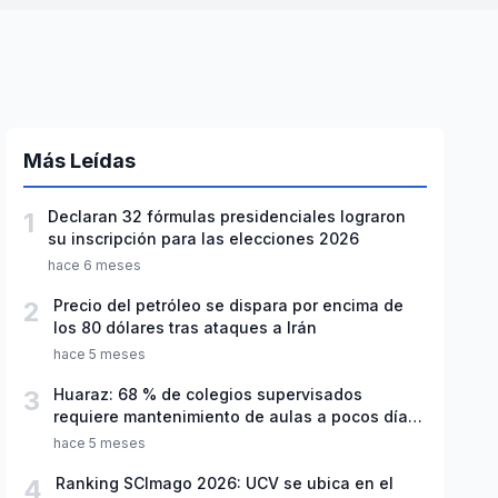
Más Leídas
1
Declaran 32 fórmulas presidenciales lograron
su inscripción para las elecciones 2026
hace 6 meses
2
Precio del petróleo se dispara por encima de
los 80 dólares tras ataques a Irán
hace 5 meses
3
Huaraz: 68 % de colegios supervisados
requiere mantenimiento de aulas a pocos días
de inicio del año escolar 2026
hace 5 meses
4
Ranking SCImago 2026: UCV se ubica en el