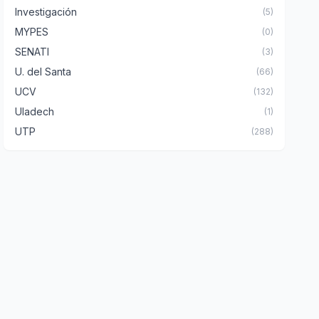
Investigación
(5)
MYPES
(0)
SENATI
(3)
U. del Santa
(66)
UCV
(132)
Uladech
(1)
UTP
(288)