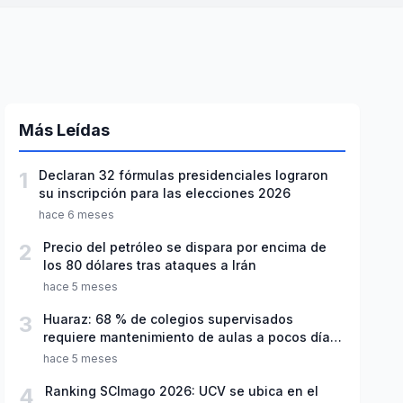
Más Leídas
1
Declaran 32 fórmulas presidenciales lograron
su inscripción para las elecciones 2026
hace 6 meses
2
Precio del petróleo se dispara por encima de
los 80 dólares tras ataques a Irán
hace 5 meses
3
Huaraz: 68 % de colegios supervisados
requiere mantenimiento de aulas a pocos días
de inicio del año escolar 2026
hace 5 meses
4
Ranking SCImago 2026: UCV se ubica en el