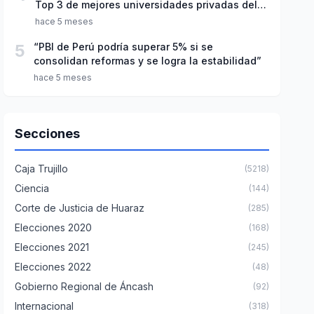
Top 3 de mejores universidades privadas del
Perú
hace 5 meses
5
“PBI de Perú podría superar 5% si se
consolidan reformas y se logra la estabilidad”
hace 5 meses
Secciones
Caja Trujillo
(5218)
Ciencia
(144)
Corte de Justicia de Huaraz
(285)
Elecciones 2020
(168)
Elecciones 2021
(245)
Elecciones 2022
(48)
Gobierno Regional de Áncash
(92)
Internacional
(318)