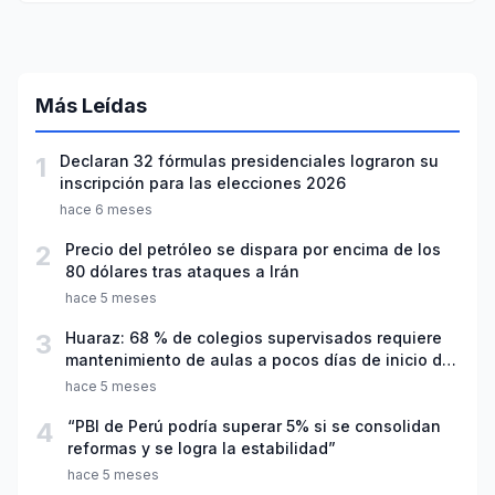
Más Leídas
1
Declaran 32 fórmulas presidenciales lograron su
inscripción para las elecciones 2026
hace 6 meses
2
Precio del petróleo se dispara por encima de los
80 dólares tras ataques a Irán
hace 5 meses
3
Huaraz: 68 % de colegios supervisados requiere
mantenimiento de aulas a pocos días de inicio del
año escolar 2026
hace 5 meses
4
“PBI de Perú podría superar 5% si se consolidan
reformas y se logra la estabilidad”
hace 5 meses