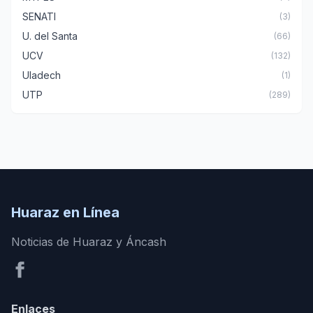
SENATI
(3)
U. del Santa
(66)
UCV
(132)
Uladech
(1)
UTP
(289)
Huaraz en Línea
Noticias de Huaraz y Áncash
Enlaces