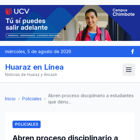
miércoles, 5 de agosto de 2026
Huaraz en Línea
Noticias de Huaraz y Áncash
Abren proceso disciplinario a estudiantes
Inicio
›
Policiales
›
que denu...
POLICIALES
Abren proceso disciplinario a