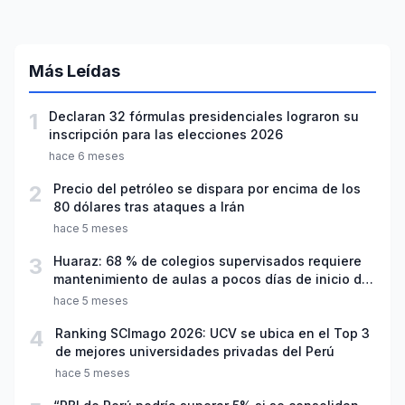
Más Leídas
1
Declaran 32 fórmulas presidenciales lograron su
inscripción para las elecciones 2026
hace 6 meses
2
Precio del petróleo se dispara por encima de los
80 dólares tras ataques a Irán
hace 5 meses
3
Huaraz: 68 % de colegios supervisados requiere
mantenimiento de aulas a pocos días de inicio del
año escolar 2026
hace 5 meses
4
Ranking SCImago 2026: UCV se ubica en el Top 3
de mejores universidades privadas del Perú
hace 5 meses