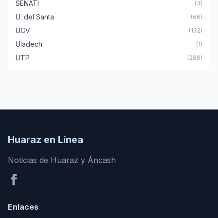
SENATI
(3)
U. del Santa
(66)
UCV
(132)
Uladech
(1)
UTP
(288)
Huaraz en Línea
Noticias de Huaraz y Áncash
Enlaces