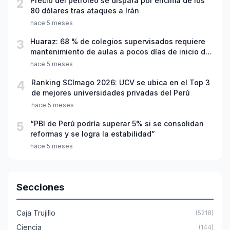
2
Precio del petróleo se dispara por encima de los
80 dólares tras ataques a Irán
hace 5 meses
3
Huaraz: 68 % de colegios supervisados requiere
mantenimiento de aulas a pocos días de inicio del
año escolar 2026
hace 5 meses
4
Ranking SCImago 2026: UCV se ubica en el Top 3
de mejores universidades privadas del Perú
hace 5 meses
5
“PBI de Perú podría superar 5% si se consolidan
reformas y se logra la estabilidad”
hace 5 meses
Secciones
Caja Trujillo
(5218)
Ciencia
(144)