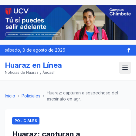
sábado, 8 de agosto de 2026
Huaraz en Línea
Noticias de Huaraz y Áncash
Huaraz: capturan a sospechoso del
Inicio
›
Policiales
›
asesinato en agr...
POLICIALES
Huaraz: capturan a