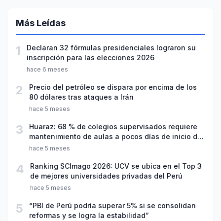
Más Leídas
1
Declaran 32 fórmulas presidenciales lograron su
inscripción para las elecciones 2026
hace 6 meses
2
Precio del petróleo se dispara por encima de los
80 dólares tras ataques a Irán
hace 5 meses
3
Huaraz: 68 % de colegios supervisados requiere
mantenimiento de aulas a pocos días de inicio del
año escolar 2026
hace 5 meses
4
Ranking SCImago 2026: UCV se ubica en el Top 3
de mejores universidades privadas del Perú
hace 5 meses
5
“PBI de Perú podría superar 5% si se consolidan
reformas y se logra la estabilidad”