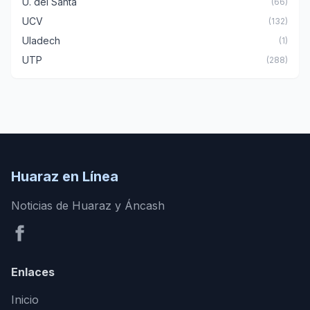
U. del Santa
(66)
UCV
(132)
Uladech
(1)
UTP
(288)
Huaraz en Línea
Noticias de Huaraz y Áncash
Enlaces
Inicio