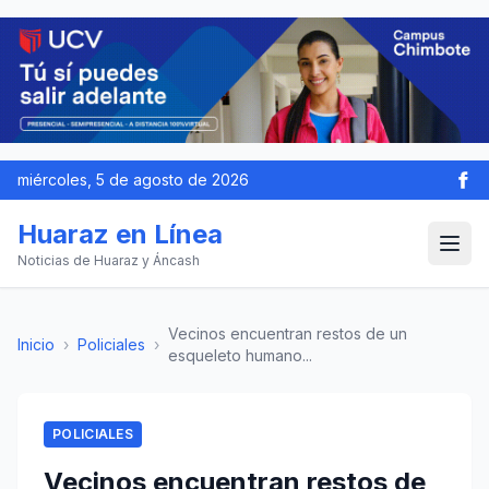
miércoles, 5 de agosto de 2026
Huaraz en Línea
Noticias de Huaraz y Áncash
Vecinos encuentran restos de un
Inicio
›
Policiales
›
esqueleto humano...
POLICIALES
Vecinos encuentran restos de