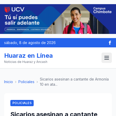
sábado, 8 de agosto de 2026
Huaraz en Línea
Noticias de Huaraz y Áncash
Sicarios asesinan a cantante de Armonía
Inicio
›
Policiales
›
10 en ata...
POLICIALES
Sicarios asesinan a cantante