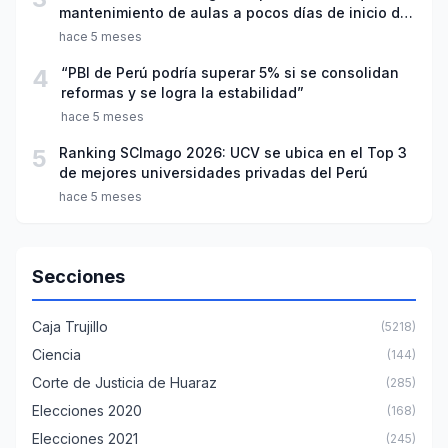
mantenimiento de aulas a pocos días de inicio del
año escolar 2026
hace 5 meses
4
“PBI de Perú podría superar 5% si se consolidan
reformas y se logra la estabilidad”
hace 5 meses
5
Ranking SCImago 2026: UCV se ubica en el Top 3
de mejores universidades privadas del Perú
hace 5 meses
Secciones
Caja Trujillo
(5218)
Ciencia
(144)
Corte de Justicia de Huaraz
(285)
Elecciones 2020
(168)
Elecciones 2021
(245)